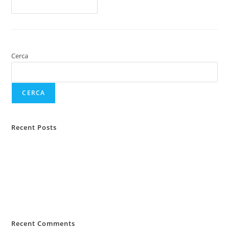
Continua A Leggere
Cerca
CERCA
Recent Posts
Protezione animali domestici
Protezione del reddito e tutela legale
Tutela legale assicurativa
Assicurazione TCM e Key Man
Le nuove regole della sospensione di una polizza
Recent Comments