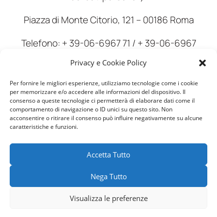
Piazza di Monte Citorio, 121 – 00186 Roma
Telefono: + 39-06-6967 71 / + 39-06-6967
72917
Privacy e Cookie Policy
E-mail: urp@gpdp.it .
Per fornire le migliori esperienze, utilizziamo tecnologie come i cookie
per memorizzare e/o accedere alle informazioni del dispositivo. Il
consenso a queste tecnologie ci permetterà di elaborare dati come il
comportamento di navigazione o ID unici su questo sito. Non
acconsentire o ritirare il consenso può influire negativamente su alcune
caratteristiche e funzioni.
Accetta Tutto
Nega Tutto
Visualizza le preferenze
©
amoni.it
| Ragione sociale: Aldo e Roberto Amoni s.n.c. Sede
legale: Via Monte Acuto, 7 - 06034 Foligno (PG)
+39 0742340711
-
P.IVA: 03098170545 |
Privacy e Cookie Policy
| Powered by
G.S.V.