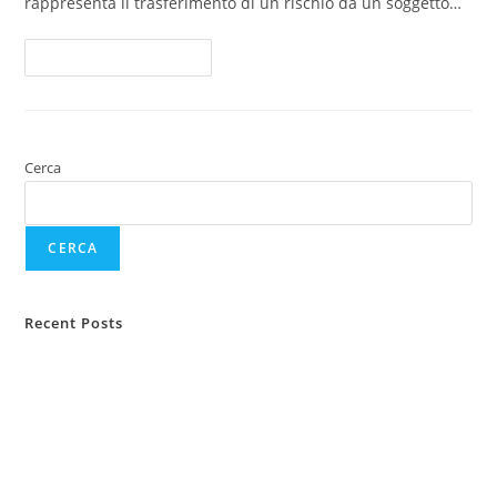
rappresenta il trasferimento di un rischio da un soggetto…
Continua A Leggere
Cerca
CERCA
Recent Posts
Protezione animali domestici
Protezione del reddito e tutela legale
Tutela legale assicurativa
Assicurazione TCM e Key Man
Le nuove regole della sospensione di una polizza