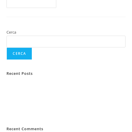
Continua A Leggere
Cerca
CERCA
Recent Posts
Protezione animali domestici
Protezione del reddito e tutela legale
Tutela legale assicurativa
Assicurazione TCM e Key Man
Le nuove regole della sospensione di una polizza
Recent Comments