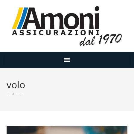
volo
>
volo