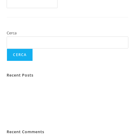
Continua A Leggere
Cerca
CERCA
Recent Posts
Protezione animali domestici
Protezione del reddito e tutela legale
Tutela legale assicurativa
Assicurazione TCM e Key Man
Le nuove regole della sospensione di una polizza
Recent Comments