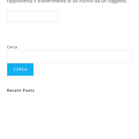
rappresenta il trasferimento di un rischio da un soggetto…
Continua A Leggere
Cerca
CERCA
Recent Posts
Protezione animali domestici
Protezione del reddito e tutela legale
Tutela legale assicurativa
Assicurazione TCM e Key Man
Le nuove regole della sospensione di una polizza